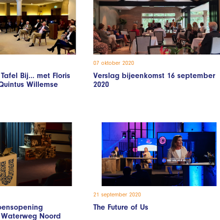
07 oktober 2020
afel Bij... met Floris
Verslag bijeenkomst 16 september
Quintus Willemse
2020
21 september 2020
zoensopening
The Future of Us
 Waterweg Noord