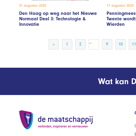
31 augustus 2020
17 augustus 2020
Den Haag op weg naar het Nieuwe
Penningmees
Normaal Deel 3: Technologie &
Twente wordt
Innovatie
Wierden
...
«
1
2
9
10
11
Wat kan D