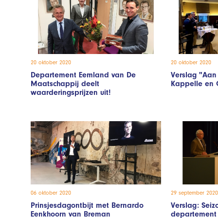
20 oktober 2020
20 oktober 2020
Departement Eemland van De
Verslag "Aan T
Maatschappij deelt
Kappelle en 
waarderingsprijzen uit!
06 oktober 2020
29 september 2020
Prinsjesdagontbijt met Bernardo
Verslag: Sei
Eenkhoorn van Breman
departement