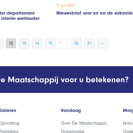
21 juli 2020
ter departement
Nieuwsbrief voor en na de vakantie
 interim wethouder
...
12
13
14
15
36
37
»
e Maatschappij voor u betekenen?
Gisteren
Vandaag
Mor
Oprichting
Over De Maatschappij
Nieu
Prestaties
Organisatie
Onze