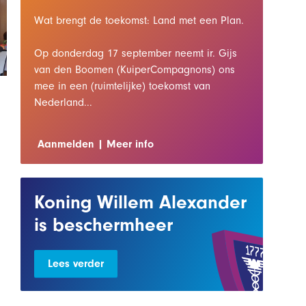
Wat brengt de toekomst: Land met een Plan.
Op donderdag 17 september neemt ir. Gijs
van den Boomen (KuiperCompagnons) ons
mee in een (ruimtelijke) toekomst van
Nederland...
Aanmelden
Meer info
Koning Willem Alexander
is beschermheer
Lees verder