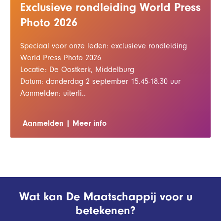
Exclusieve rondleiding World Press
Photo 2026
Speciaal voor onze leden: exclusieve rondleiding
World Press Photo 2026
Locatie: De Oostkerk, Middelburg
Datum: donderdag 2 september 15.45-18.30 uur
Aanmelden: uiterli..
Aanmelden
Meer info
Wat kan De Maatschappij voor u
betekenen?