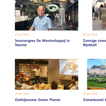
27 juli 2018
23 juli 2018
Jaarcongres De Maatschappij in
Zonnige zomer
Twente
Rijckholt
19 juli 2018
19 juli 2018
Ontbijtsessie Green Planet
Zomerborrel 