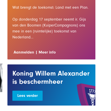
Wat brengt de toekomst: Land met een Plan.
Op donderdag 17 september neemt ir. Gijs
van den Boomen (KuiperCompagnons) ons
mee in een (ruimtelijke) toekomst van
Nederland...
Aanmelden
Meer info
Koning Willem Alexander
is beschermheer
Lees verder