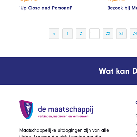
‘Up Close and Personal'
Bezoek bij M
...
«
1
2
22
23
24
Wat kan D
Maatschappelijke uitdagingen zijn van alle
tijden. Mensen die zich inzetten om die