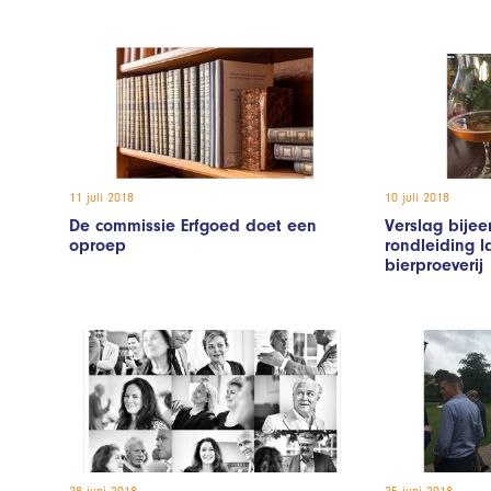
11 juli 2018
10 juli 2018
De commissie Erfgoed doet een
Verslag bijee
oproep
rondleiding 
bierproeverij
28 juni 2018
25 juni 2018