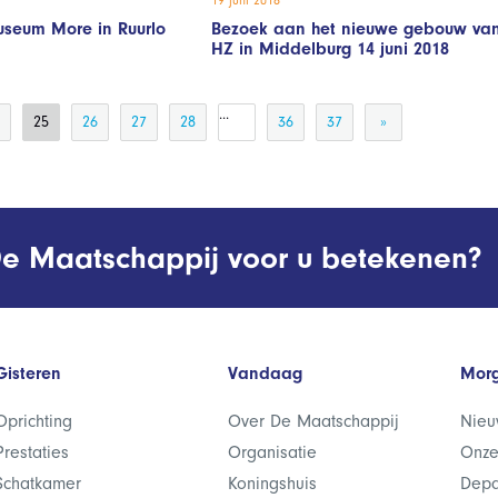
useum More in Ruurlo
Bezoek aan het nieuwe gebouw va
HZ in Middelburg 14 juni 2018
...
25
26
27
28
36
37
»
e Maatschappij voor u betekenen?
Gisteren
Vandaag
Mor
Oprichting
Over De Maatschappij
Nieu
Prestaties
Organisatie
Onze
Schatkamer
Koningshuis
Depa