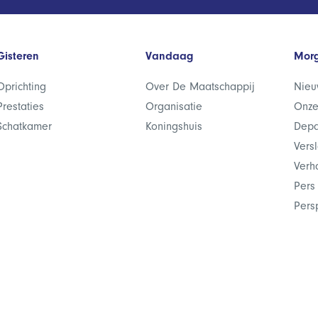
Gisteren
Vandaag
Mor
Oprichting
Over De Maatschappij
Nieu
Prestaties
Organisatie
Onze
Schatkamer
Koningshuis
Depa
Vers
Verh
Pers
Pers