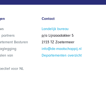
gen
Contact
ws
Landelijk bureau
 partners
p/a Lijnzaadakker 5
rtement Besturen
2723 TZ Zoetermeer
laglegging
info@de-maatschappij.nl
alen van
Departementen overzicht
pectief voor NL