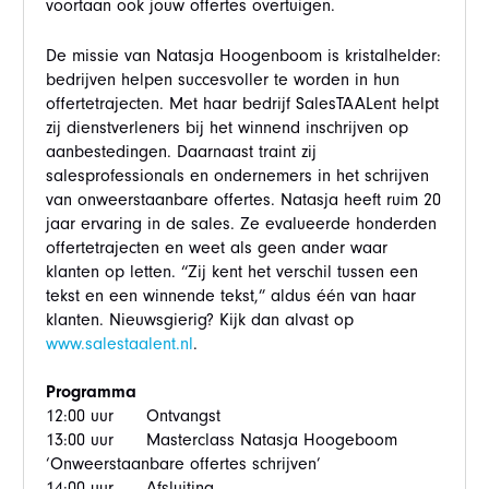
voortaan ook jouw offertes overtuigen.
De missie van Natasja Hoogenboom is kristalhelder:
bedrijven helpen succesvoller te worden in hun
offertetrajecten. Met haar bedrijf SalesTAALent helpt
zij dienstverleners bij het winnend inschrijven op
aanbestedingen. Daarnaast traint zij
salesprofessionals en ondernemers in het schrijven
van onweerstaanbare offertes. Natasja heeft ruim 20
jaar ervaring in de sales. Ze evalueerde honderden
offertetrajecten en weet als geen ander waar
klanten op letten. “Zij kent het verschil tussen een
tekst en een winnende tekst,” aldus één van haar
klanten. Nieuwsgierig? Kijk dan alvast op
www.salestaalent.nl
.
Programma
12:00 uur Ontvangst
13:00 uur Masterclass Natasja Hoogeboom
‘Onweerstaanbare offertes schrijven’
14:00 uur Afsluiting