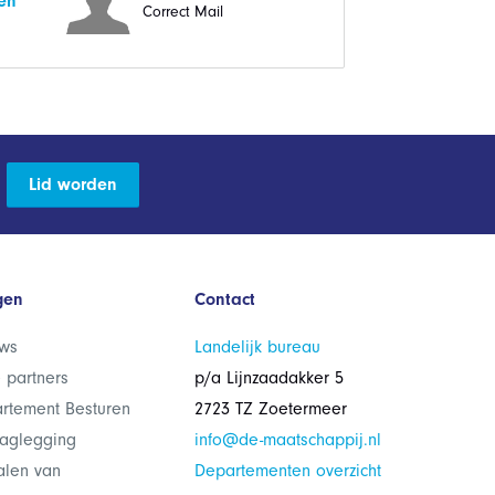
en
Correct Mail
Lid worden
gen
Contact
ws
Landelijk bureau
 partners
p/a Lijnzaadakker 5
rtement Besturen
2723 TZ Zoetermeer
laglegging
info@de-maatschappij.nl
alen van
Departementen overzicht