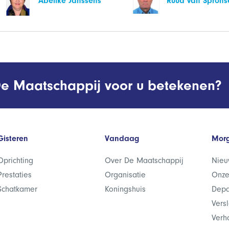
Abelike Janssens
Ruud van Sprons
e Maatschappij voor u betekenen?
Gisteren
Vandaag
Mor
Oprichting
Over De Maatschappij
Nieu
Prestaties
Organisatie
Onze
Schatkamer
Koningshuis
Depa
Vers
Verh