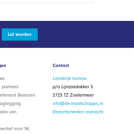
Lid worden
gen
Contact
ws
Landelijk bureau
 partners
p/a Lijnzaadakker 5
rtement Besturen
2723 TZ Zoetermeer
laglegging
info@de-maatschappij.nl
alen van
Departementen overzicht
pectief voor NL