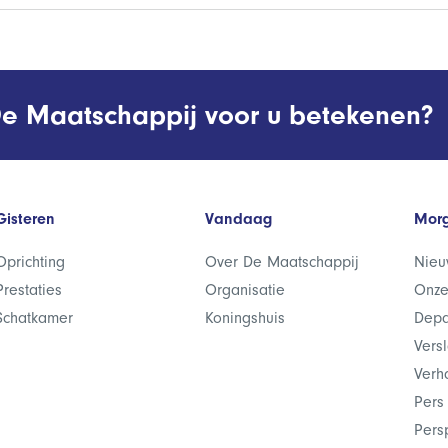
e Maatschappij voor u betekenen?
Gisteren
Vandaag
Mor
Oprichting
Over De Maatschappij
Nieu
Prestaties
Organisatie
Onze
Schatkamer
Koningshuis
Depa
Vers
Verh
Pers
Pers