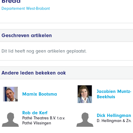
Breda
Departement West-Brabant
Geschreven artikelen
Dit lid heeft nog geen artikelen geplaatst.
Andere leden bekeken ook
Jacobien Muntz-
Marnix Bootsma
Beekhuis
Rob de Kerf
Dick Hellingman
Pathé Theatres B.V. t.a.v.
D. Hellingman & Zn. 
Pathé Vlissingen