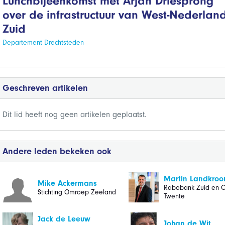
Lunchbijeenkomst met Arjan Driesprong
over de infrastructuur van West-Nederlan
Zuid
Departement Drechtsteden
Geschreven artikelen
Dit lid heeft nog geen artikelen geplaatst.
Andere leden bekeken ook
Martin Landkroo
Mike Ackermans
Rabobank Zuid en O
Stichting Omroep Zeeland
Twente
Jack de Leeuw
Johan de Wit