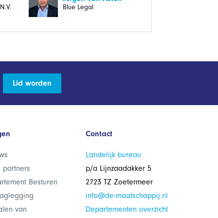
N.V.
Blue Legal
Lid worden
gen
Contact
ws
Landelijk bureau
 partners
p/a Lijnzaadakker 5
rtement Besturen
2723 TZ Zoetermeer
laglegging
info@de-maatschappij.nl
alen van
Departementen overzicht