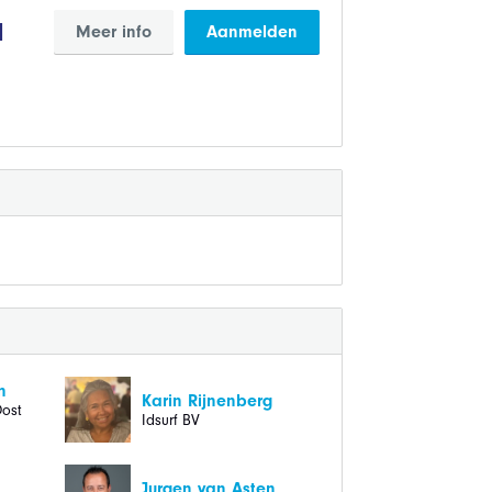
d
Meer info
Aanmelden
n
Karin Rijnenberg
ost
Idsurf BV
Jurgen van Asten