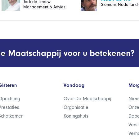
Jack de Leeuw
Siemens Nederland 
Management & Advies
e Maatschappij voor u betekenen?
Gisteren
Vandaag
Mor
Oprichting
Over De Maatschappij
Nieu
Prestaties
Organisatie
Onze
Schatkamer
Koningshuis
Depa
Vers
Verh