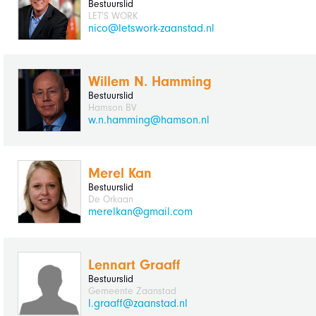
Bestuurslid
LET'S WORK
nico@letswork-zaanstad.nl
Willem N. Hamming
Bestuurslid
Hamson BV
w.n.hamming@hamson.nl
Merel Kan
Bestuurslid
De Orkaan
merelkan@gmail.com
Lennart Graaff
Bestuurslid
Gemeente Zaanstad
l.graaff@zaanstad.nl