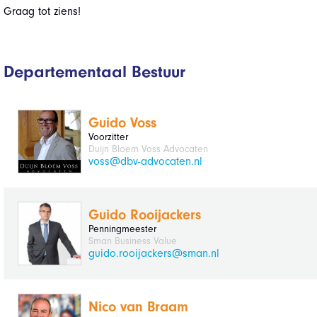
Graag tot ziens!
Departementaal Bestuur
Guido Voss
Voorzitter
Duijn Bloem Voss Advocaten
voss@dbv-advocaten.nl
Guido Rooijackers
Penningmeester
Sman Business Value
guido.rooijackers@sman.nl
Nico van Braam