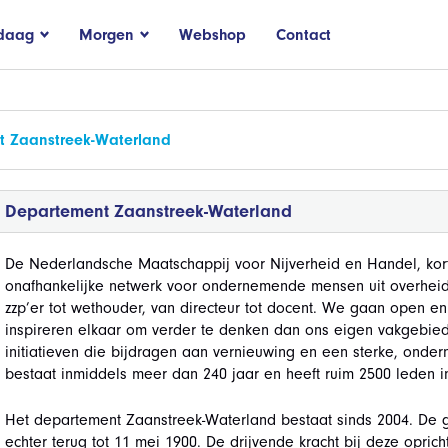
daag
Morgen
Webshop
Contact
 Zaanstreek-Waterland
Departement Zaanstreek-Waterland
De Nederlandsche Maatschappij voor Nijverheid en Handel, kor
onafhankelijke netwerk voor ondernemende mensen uit overheid, 
zzp’er tot wethouder, van directeur tot docent. We gaan open 
inspireren elkaar om verder te denken dan ons eigen vakgebi
initiatieven die bijdragen aan vernieuwing en een sterke, ond
bestaat inmiddels meer dan 240 jaar en heeft ruim 2500 leden i
Het departement Zaanstreek-Waterland bestaat sinds 2004. De 
echter terug tot 11 mei 1900. De drijvende kracht bij deze opric