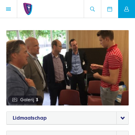
Galerij
3
Lidmaatschap