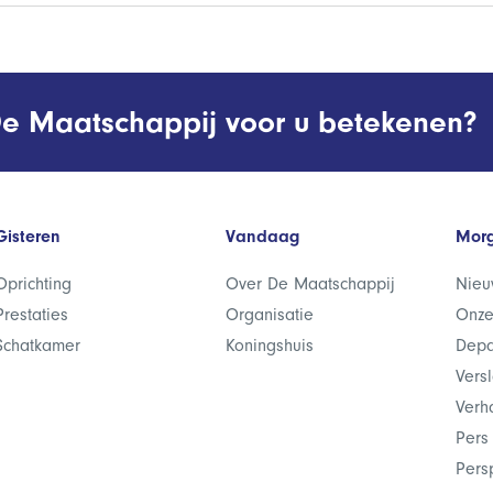
e Maatschappij voor u betekenen?
Gisteren
Vandaag
Mor
Oprichting
Over De Maatschappij
Nieu
Prestaties
Organisatie
Onze
Schatkamer
Koningshuis
Depa
Vers
Verh
Pers
Pers