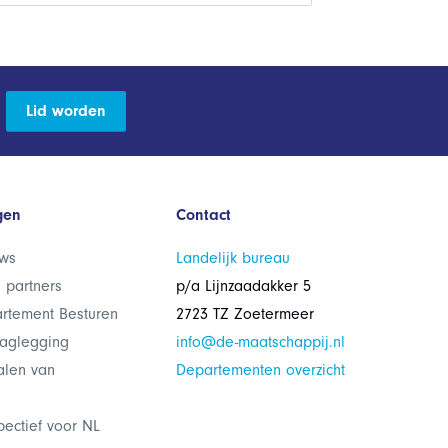
Lid worden
gen
Contact
ws
Landelijk bureau
 partners
p/a Lijnzaadakker 5
rtement Besturen
2723 TZ Zoetermeer
laglegging
info@de-maatschappij.nl
alen van
Departementen overzicht
pectief voor NL