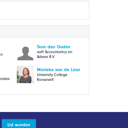
Teun den Ouden
aaff Accountantcy en
en
Advies B.V
Marieke van de Laar
University College
ciates
Roosevelt
Lid worden