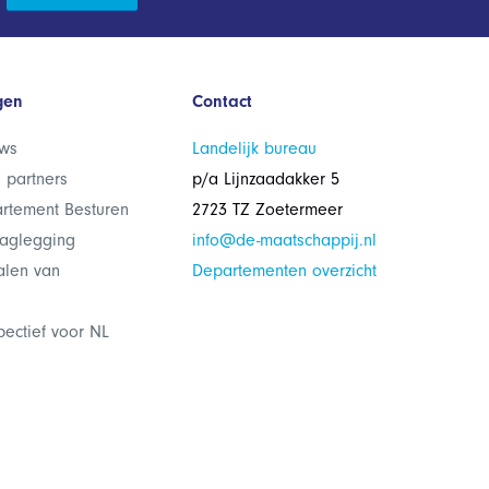
gen
Contact
ws
Landelijk bureau
 partners
p/a Lijnzaadakker 5
rtement Besturen
2723 TZ Zoetermeer
laglegging
info@de-maatschappij.nl
alen van
Departementen overzicht
pectief voor NL