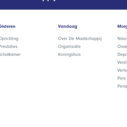
Gisteren
Vandaag
Mor
Oprichting
Over De Maatschappij
Nieu
Prestaties
Organisatie
Onze
Schatkamer
Koningshuis
Depa
Vers
Verh
Pers
Pers