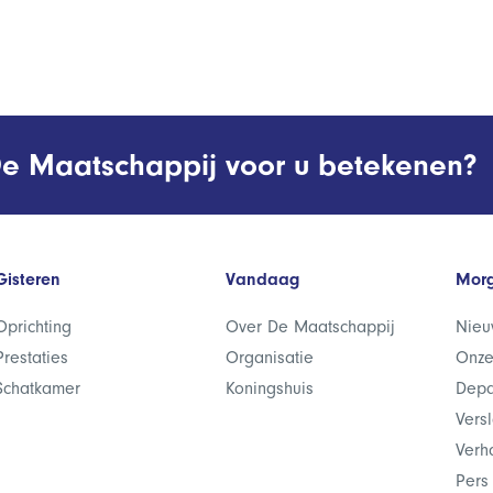
e Maatschappij voor u betekenen?
Gisteren
Vandaag
Mor
Oprichting
Over De Maatschappij
Nieu
Prestaties
Organisatie
Onze
Schatkamer
Koningshuis
Depa
Vers
Verh
Pers