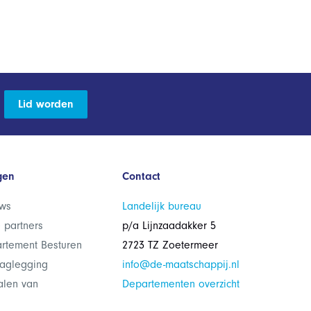
Lid worden
gen
Contact
ws
Landelijk bureau
 partners
p/a Lijnzaadakker 5
rtement Besturen
2723 TZ Zoetermeer
laglegging
info@de-maatschappij.nl
alen van
Departementen overzicht