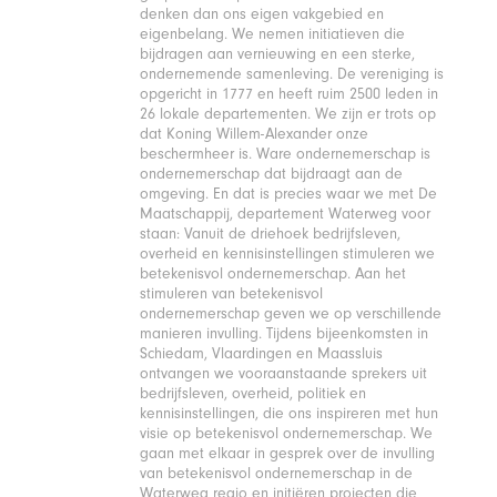
denken dan ons eigen vakgebied en
eigenbelang. We nemen initiatieven die
bijdragen aan vernieuwing en een sterke,
ondernemende samenleving. De vereniging is
opgericht in 1777 en heeft ruim 2500 leden in
26 lokale departementen. We zijn er trots op
dat Koning Willem-Alexander onze
beschermheer is. Ware ondernemerschap is
ondernemerschap dat bijdraagt aan de
omgeving. En dat is precies waar we met De
Maatschappij, departement Waterweg voor
staan: Vanuit de driehoek bedrijfsleven,
overheid en kennisinstellingen stimuleren we
betekenisvol ondernemerschap. Aan het
stimuleren van betekenisvol
ondernemerschap geven we op verschillende
manieren invulling. Tijdens bijeenkomsten in
Schiedam, Vlaardingen en Maassluis
ontvangen we vooraanstaande sprekers uit
bedrijfsleven, overheid, politiek en
kennisinstellingen, die ons inspireren met hun
visie op betekenisvol ondernemerschap. We
gaan met elkaar in gesprek over de invulling
van betekenisvol ondernemerschap in de
Waterweg regio en initiëren projecten die