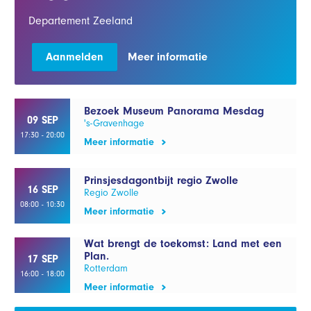
Departement Zeeland
Aanmelden
Meer informatie
Bezoek Museum Panorama Mesdag
09 SEP
's-Gravenhage
17:30 - 20:00
Meer informatie
Prinsjesdagontbijt regio Zwolle
16 SEP
Regio Zwolle
08:00 - 10:30
Meer informatie
Wat brengt de toekomst: Land met een
Plan.
17 SEP
Rotterdam
16:00 - 18:00
Meer informatie