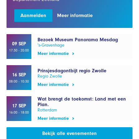
Aanmelden
Meer informatie
Bezoek Museum Panorama Mesdag
09 SEP
's-Gravenhage
17:30 - 20:00
Meer informatie
Prinsjesdagontbijt regio Zwolle
16 SEP
Regio Zwolle
08:00 - 10:30
Meer informatie
Wat brengt de toekomst: Land met een
Plan.
17 SEP
Rotterdam
16:00 - 18:00
Meer informatie
Bekijk alle evenementen