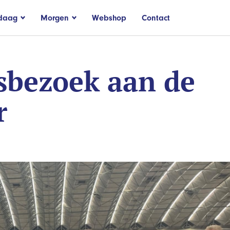
daag
Morgen
Webshop
Contact
fsbezoek aan de
r