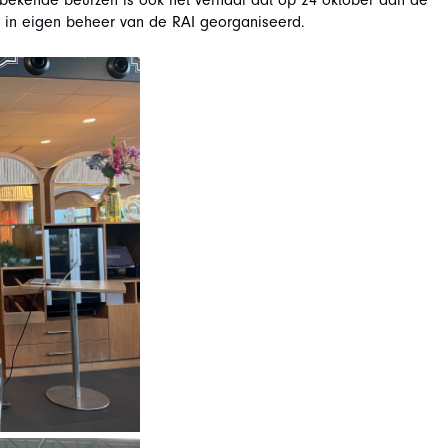
bekende beurzen is ook het verhaal dat op 24 oktober aan de
s in eigen beheer van de RAI georganiseerd.