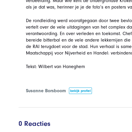
verbeelding. Maar wie kent de ondergrondse Kroketten
als je dat was, herinner je je de foto’s en posters 
De rondleiding werd voorafgegaan door twee bevlog
vertelt over de vele uitdagingen van het complex dat 
verantwoording. En over verleden en toekomst. Chef-
bereide bitterbal en de vele andere lekkernijen 
de RAI terugdoet voor de stad. Hun verhaal is sam
Maatschappij voor Nijverheid en Handel: verbindend
Tekst: Wilbert van Haneghem
Susanne Borsboom
bekijk profiel
0 Reacties