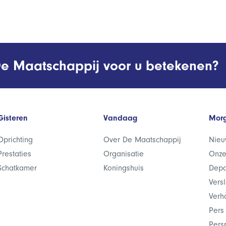
e Maatschappij voor u betekenen?
Gisteren
Vandaag
Mor
Oprichting
Over De Maatschappij
Nieu
Prestaties
Organisatie
Onze
Schatkamer
Koningshuis
Depa
Vers
Verh
Pers
Pers