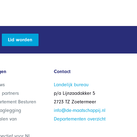
Lid worden
gen
Contact
ws
Landelijk bureau
 partners
p/a Lijnzaadakker 5
rtement Besturen
2723 TZ Zoetermeer
laglegging
info@de-maatschappij.nl
alen van
Departementen overzicht
pectief voor NL