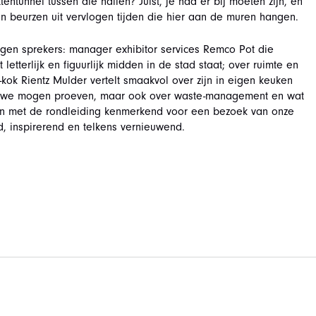
tunnel tussen die hallen? Juist, je had er bij moeten zijn, en
van beurzen uit vervlogen tijden die hier aan de muren hangen.
en sprekers: manager exhibitor services Remco Pot die
letterlijk en figuurlijk midden in de stad staat; over ruimte en
kok Rientz Mulder vertelt smaakvol over zijn in eigen keuken
die we mogen proeven, maar ook over waste-management en wat
en met de rondleiding kenmerkend voor een bezoek van onze
, inspirerend en telkens vernieuwend.