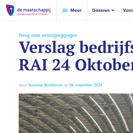
Meer
Gisteren
Van
Terug naar verslagleggingen
Verslag bedrij
RAI 24 Oktobe
door
Susanne Borsboom
op
04 november 2024