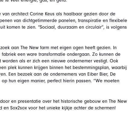
e te veel energie, gas, en geld.
 van architect Corine Keus als haalbaar gezien door de
enen van dichtgetimmerde panelen, transpiratie en flexibele
it komen te zien. “Sociaal, duurzaam en circulair”, is volgens
bezoek aan The New farm met eigen ogen heeft gezien. In
abriek een ware transformatie ondergaan. Zo kunnen de
t worden als er zich een nieuwe ondernemer vestigt. Ook
en plek kunnen krijgen binnen het bestemmingsplan, waarbij
ceren. Een bezoek aan de ondernemers van Eiber Bier, De
llen op hun eigen manier, perfect hierin passen. “We moeten
 door en presentatie over het historische gebouw en The New
id en Sox2sox voor het unieke kijkje achter de schermen!