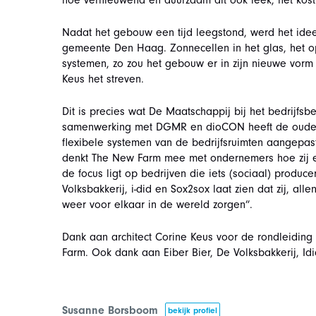
hoe vernieuwend en duurzaam dit ook leek, het kostt
Nadat het gebouw een tijd leegstond, werd het idee
gemeente Den Haag. Zonnecellen in het glas, het op
systemen, zo zou het gebouw er in zijn nieuwe vorm u
Keus het streven.
Dit is precies wat De Maatschappij bij het bedrijfs
samenwerking met DGMR en dioCON heeft de oude f
flexibele systemen van de bedrijfsruimten aangepas
denkt The New Farm mee met ondernemers hoe zij e
de focus ligt op bedrijven die iets (sociaal) produ
Volksbakkerij, i-did en Sox2sox laat zien dat zij, a
weer voor elkaar in de wereld zorgen”.
Dank aan architect Corine Keus voor de rondleiding
Farm. Ook dank aan Eiber Bier, De Volksbakkerij, Id
Susanne Borsboom
bekijk profiel