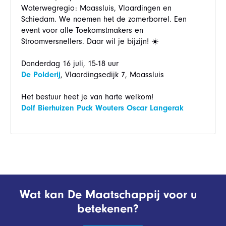
Waterwegregio: Maassluis, Vlaardingen en
Schiedam. We noemen het de zomerborrel. Een
event voor alle Toekomstmakers en
Stroomversnellers. Daar wil je bijzijn! ☀️
Donderdag 16 juli, 15-18 uur
De Polderij
, Vlaardingsedijk 7, Maassluis
Het bestuur heet je van harte welkom!
Dolf Bierhuizen
Puck Wouters
Oscar Langerak
Wat kan De Maatschappij voor u
betekenen?