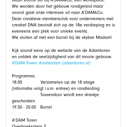
staan vooral stil bij A’DAM&Co, een workspace.
We worden door het gebouw rondgeleid maar
vooral gaat onze interesse uit naar A’DAM&Co.
Deze creatieve membersclub voor ondernemers met
creatief DNA bevindt zich op de 18e verdieping en is
eveneens een plek voor unieke events.
We sluiten af met een borrel bij de skybar Madam!
Kijk vooraf eens op de website van de Adamtoren
en ontdek de veelzijdigheid van dit mooie gebouw.
A'DAM Tower Amsterdam (adamtoren.nl)
Programma:
18.00 Verzamelen op de 18 etage
(informatie volgt i.v.m. entree) en rondleiding
Tussendoor wordt een drankje
geschonken
19.30 - 20.00 Borrel
A’DAM Toren
Overhoeksplein 3