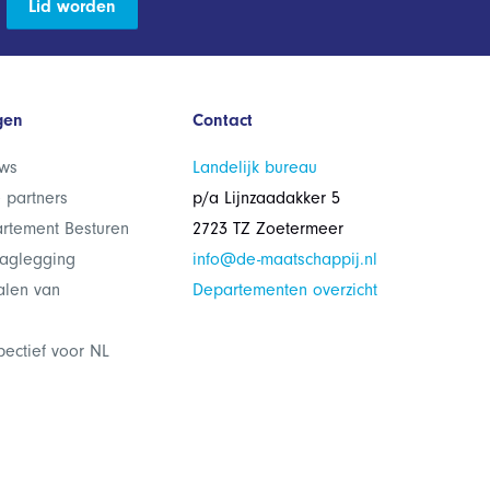
Lid worden
gen
Contact
ws
Landelijk bureau
 partners
p/a Lijnzaadakker 5
rtement Besturen
2723 TZ Zoetermeer
laglegging
info@de-maatschappij.nl
alen van
Departementen overzicht
pectief voor NL