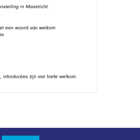
stelling in Maastricht.
 met een woord van welkom
um
o
, introducées zijn van harte welkom.