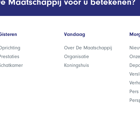
e Maatschappij voor u betekenen?
Gisteren
Vandaag
Mor
Oprichting
Over De Maatschappij
Nieu
Prestaties
Organisatie
Onze
Schatkamer
Koningshuis
Depa
Vers
Verh
Pers
Pers