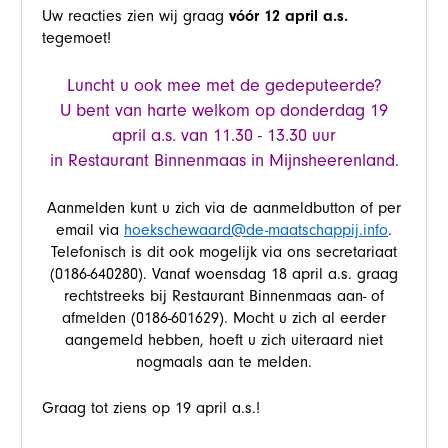
Uw reacties zien wij graag
vóór 12 april a.s.
tegemoet!
Luncht u ook mee met de gedeputeerde?
U bent van harte welkom op
donderdag 19
april a.s. van 11.30 - 13.30 uur
in Restaurant Binnenmaas in Mijnsheerenland.
Aanmelden kunt u zich via de aanmeldbutton of per
email via
hoekschewaard@de-maatschappij.info
.
Telefonisch is dit ook mogelijk via ons secretariaat
(0186-640280). Vanaf woensdag 18 april a.s. graag
rechtstreeks bij Restaurant Binnenmaas aan- of
afmelden (0186-601629).
Mocht u zich al eerder
aangemeld hebben, hoeft u zich uiteraard niet
nogmaals aan te melden.
Graag tot ziens op 19 april a.s.!