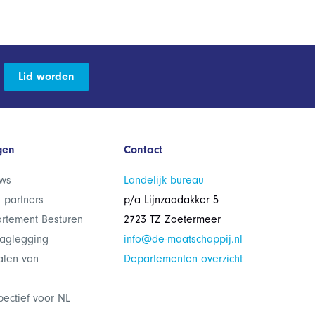
Lid worden
gen
Contact
ws
Landelijk bureau
 partners
p/a Lijnzaadakker 5
rtement Besturen
2723 TZ Zoetermeer
laglegging
info@de-maatschappij.nl
alen van
Departementen overzicht
pectief voor NL