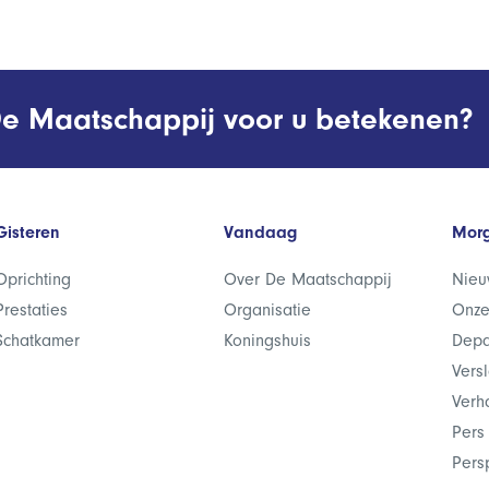
e Maatschappij voor u betekenen?
Gisteren
Vandaag
Mor
Oprichting
Over De Maatschappij
Nieu
Prestaties
Organisatie
Onze
Schatkamer
Koningshuis
Depa
Vers
Verh
Pers
Pers