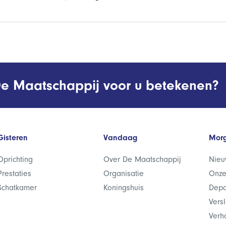
e Maatschappij voor u betekenen?
Gisteren
Vandaag
Mor
Oprichting
Over De Maatschappij
Nieu
Prestaties
Organisatie
Onze
Schatkamer
Koningshuis
Depa
Vers
Verh