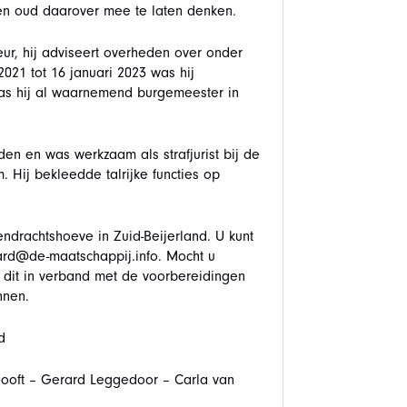
en oud daarover mee te laten denken.
eur, hij adviseert overheden over onder
021 tot 16 januari 2023 was hij
s hij al waarnemend burgemeester in
den en was werkzaam als strafjurist bij de
. Hij bekleedde talrijke functies op
endrachtshoeve in Zuid-Beijerland. U kunt
rd@de-maatschappij.info. Mocht u
, dit in verband met de voorbereidingen
nnen.
d
 Hooft – Gerard Leggedoor – Carla van