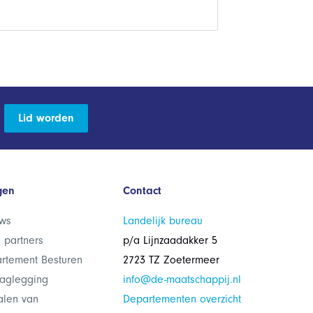
Lid worden
gen
Contact
ws
Landelijk bureau
 partners
p/a Lijnzaadakker 5
rtement Besturen
2723 TZ Zoetermeer
laglegging
info@de-maatschappij.nl
alen van
Departementen overzicht