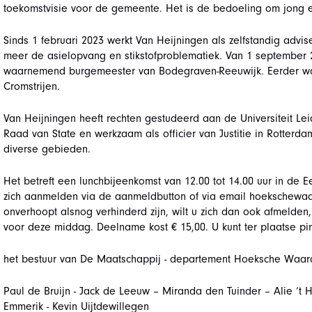
toekomstvisie voor de gemeente. Het is de bedoeling om jong 
Sinds 1 februari 2023 werkt Van Heijningen als zelfstandig advis
meer de asielopvang en stikstofproblematiek. Van 1 september 2
waarnemend burgemeester van Bodegraven-Reeuwijk. Eerder wa
Cromstrijen.
Van Heijningen heeft rechten gestudeerd aan de Universiteit Lei
Raad van State en werkzaam als officier van Justitie in Rotterdam
diverse gebieden.
Het betreft een lunchbijeenkomst van 12.00 tot 14.00 uur in de E
zich aanmelden via de aanmeldbutton of via email hoekschewaa
onverhoopt alsnog verhinderd zijn, wilt u zich dan ook afmelden
voor deze middag. Deelname kost € 15,00. U kunt ter plaatse pi
het bestuur van De Maatschappij - departement Hoeksche Waar
Paul de Bruijn - Jack de Leeuw – Miranda den Tuinder – Alie ‘t
Emmerik - Kevin Uijtdewillegen