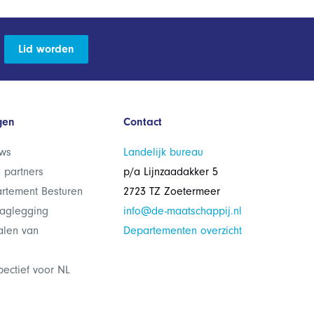
Lid worden
gen
Contact
ws
Landelijk bureau
 partners
p/a Lijnzaadakker 5
rtement Besturen
2723 TZ Zoetermeer
laglegging
info@de-maatschappij.nl
alen van
Departementen overzicht
pectief voor NL