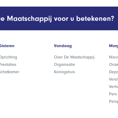
e Maatschappij voor u betekenen?
Gisteren
Vandaag
Mor
Oprichting
Over De Maatschappij
Nieu
Prestaties
Organisatie
Onze
Schatkamer
Koningshuis
Depa
Vers
Verh
Pers
Pers