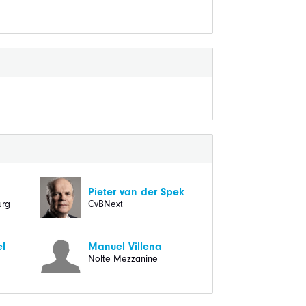
Pieter van der Spek
urg
CvBNext
el
Manuel Villena
Nolte Mezzanine