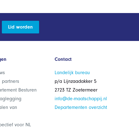
Lid worden
gen
Contact
ws
Landelijk bureau
 partners
p/a Lijnzaadakker 5
rtement Besturen
2723 TZ Zoetermeer
laglegging
info@de-maatschappij.nl
alen van
Departementen overzicht
pectief voor NL