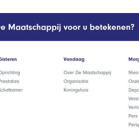
e Maatschappij voor u betekenen?
Gisteren
Vandaag
Mor
Oprichting
Over De Maatschappij
Nieu
Prestaties
Organisatie
Onze
Schatkamer
Koningshuis
Depa
Vers
Verh
Pers
Pers