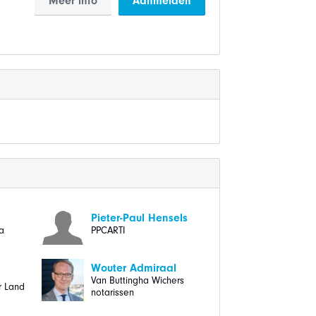
Meer info
Aanmelden
Pieter-Paul Hensels
a
PPCARTI
Wouter Admiraal
Van Buttingha Wichers
r Land
notarissen