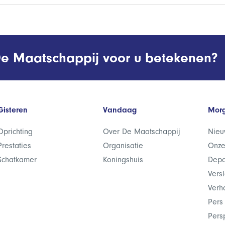
e Maatschappij voor u betekenen?
Gisteren
Vandaag
Mor
Oprichting
Over De Maatschappij
Nieu
Prestaties
Organisatie
Onze
Schatkamer
Koningshuis
Depa
Vers
Verh
Pers
Pers