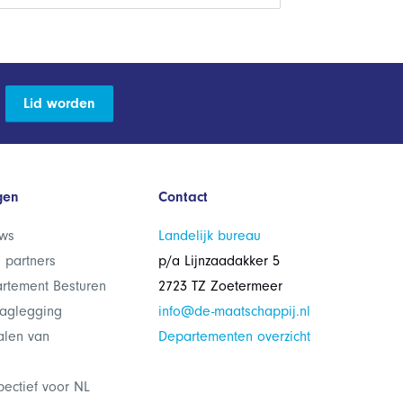
Lid worden
gen
Contact
ws
Landelijk bureau
 partners
p/a Lijnzaadakker 5
rtement Besturen
2723 TZ Zoetermeer
laglegging
info@de-maatschappij.nl
alen van
Departementen overzicht
pectief voor NL