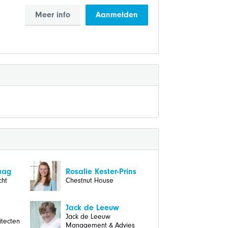
Meer info
Aanmelden
aag
Rosalie Kester-Prins
cht
Chestnut House
Jack de Leeuw
Jack de Leeuw
itecten
Management & Advies