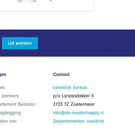
Lid worden
gen
Contact
ws
Landelijk bureau
 partners
p/a Lijnzaadakker 5
rtement Besturen
2723 TZ Zoetermeer
laglegging
info@de-maatschappij.nl
alen van
Departementen overzicht