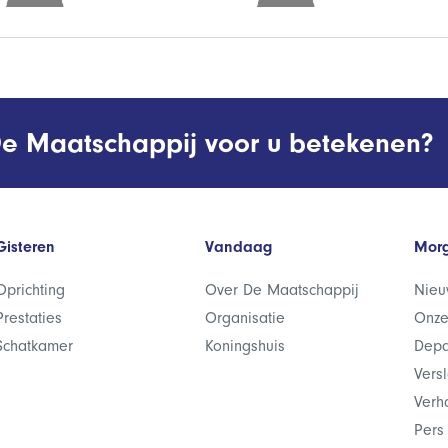
e Maatschappij voor u betekenen?
Gisteren
Vandaag
Mor
Oprichting
Over De Maatschappij
Nieu
Prestaties
Organisatie
Onze
Schatkamer
Koningshuis
Depa
Vers
Verh
Pers