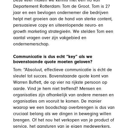
Deze keer maken we kennis met een lid van
Departement Rotterdam: Tom de Groot. Tom is 27
jaar en een bevlogen ondernemer die bedrijven
helpt met groeien aan de hand van sterke content,
persuasieve copy en uiteenlopende neuro- en
growth marketing strategieën.
We stelden Tom een
aantal vragen over zijn vakgebied en
ondernemerschap.
Communicatie is dus echt “key” als we
bovenstaande quote moeten geloven?
Tom: “Absoluut, effectieve communicatie is écht de
sleutel tot succes. Bovenstaande quote komt van
Warren Buffett, de op vier na rijkste persoon op
aarde. Vind je hem niet treffend? Mensen en
organisaties zijn afhankelijk van andere mensen en
organisaties om vooruit te komen. De manier
waarop we een boodschap overbrengen is dus van
cruciaal belang als we dingen in beweging willen
brengen. Of het nou het verkopen van je product of
service, het aansturen van je eigen medewerkers,