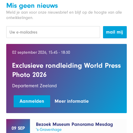
Mis geen nieuws
Meld je aan voor onze nieuwsbrief en blijf op de hoogte van alle
ontwikkelingen.
mail mij
02 september 2026, 15:45 - 18:30
Exclusieve rondleiding World Press
Photo 2026
Departement Zeeland
Aanmelden
Meer informatie
Bezoek Museum Panorama Mesdag
09 SEP
's-Gravenhage