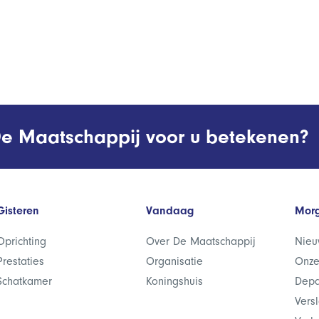
e Maatschappij voor u betekenen?
Gisteren
Vandaag
Mor
Oprichting
Over De Maatschappij
Nieu
Prestaties
Organisatie
Onze
Schatkamer
Koningshuis
Depa
Vers