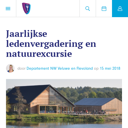
Jaarlijkse
ledenvergadering en
natuurexcursie
door
Departement NW Veluwe en Flevoland
op
15 mei 2018