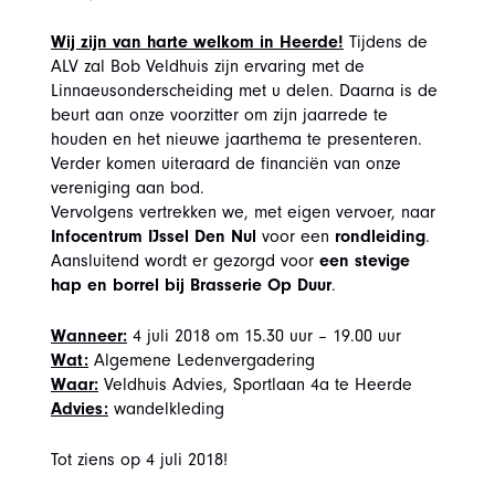
Wij zijn van harte welkom in Heerde!
Tijdens de
ALV zal Bob Veldhuis zijn ervaring met de
Linnaeusonderscheiding met u delen. Daarna is de
beurt aan onze voorzitter om zijn jaarrede te
houden en het nieuwe jaarthema te presenteren.
Verder komen uiteraard de financiën van onze
vereniging aan bod.
Vervolgens vertrekken we, met eigen vervoer, naar
Infocentrum IJssel Den Nul
voor een
rondleiding
.
Aansluitend wordt er gezorgd voor
een stevige
hap en borrel bij Brasserie Op Duur
.
Wanneer:
4 juli 2018 om 15.30 uur – 19.00 uur
Wat:
Algemene Ledenvergadering
Waar:
Veldhuis Advies, Sportlaan 4a te Heerde
Advies:
wandelkleding
Tot ziens op 4 juli 2018!