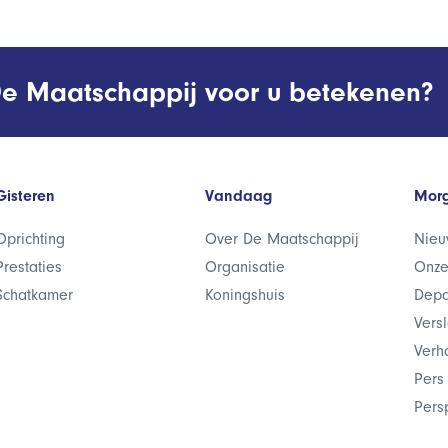
e Maatschappij voor u betekenen?
Gisteren
Vandaag
Mor
Oprichting
Over De Maatschappij
Nieu
Prestaties
Organisatie
Onze
Schatkamer
Koningshuis
Depa
Vers
Verh
Pers
Pers