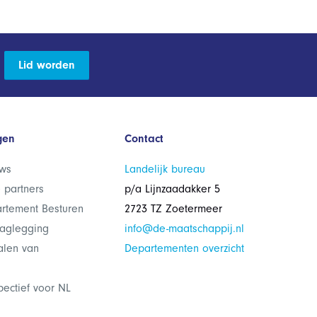
Lid worden
gen
Contact
ws
Landelijk bureau
 partners
p/a Lijnzaadakker 5
rtement Besturen
2723 TZ Zoetermeer
laglegging
info@de-maatschappij.nl
alen van
Departementen overzicht
pectief voor NL