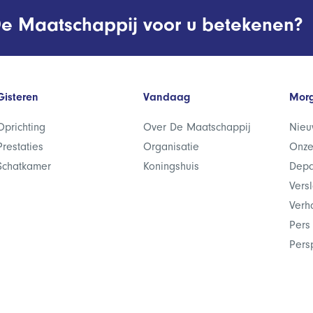
e Maatschappij voor u betekenen?
Gisteren
Vandaag
Mor
Oprichting
Over De Maatschappij
Nieu
Prestaties
Organisatie
Onze
Schatkamer
Koningshuis
Depa
Vers
Verh
Pers
Pers