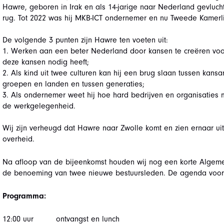
Hawre, geboren in Irak en als 14-jarige naar Nederland gevlucht
rug. Tot 2022 was hij MKB-ICT ondernemer en nu Tweede Kamerli
De volgende 3 punten zijn Hawre ten voeten uit:
1. Werken aan een beter Nederland door kansen te creëren voor
deze kansen nodig heeft;
2. Als kind uit twee culturen kan hij een brug slaan tussen kansa
groepen en landen en tussen generaties;
3. Als ondernemer weet hij hoe hard bedrijven en organisaties
de werkgelegenheid.
Wij zijn verheugd dat Hawre naar Zwolle komt en zien ernaar uit 
overheid.
Na afloop van de bijeenkomst houden wij nog een korte Algem
de benoeming van twee nieuwe bestuursleden. De agenda voor d
Programma:
12:00 uur ontvangst en lunch