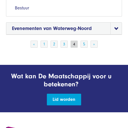
Bestuur
Evenementen van Waterweg-Noord
«
1
2
3
4
5
»
Wat kan De Maatschappij voor u
betekenen?
Lid worden