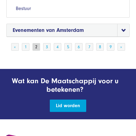
Bestuur
Evenementen van Amsterdam
«
1
2
3
4
5
6
7
8
9
»
Wat kan De Maatschappij voor u
betekenen?
Lid worden