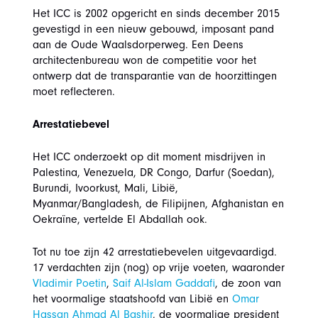
Het ICC is 2002 opgericht en sinds december 2015
gevestigd in een nieuw gebouwd, imposant pand
aan de Oude Waalsdorperweg. Een Deens
architectenbureau won de competitie voor het
ontwerp dat de transparantie van de hoorzittingen
moet reflecteren.
Arrestatiebevel
Het ICC onderzoekt op dit moment misdrijven in
Palestina, Venezuela, DR Congo, Darfur (Soedan),
Burundi, Ivoorkust, Mali, Libië,
Myanmar/Bangladesh, de Filipijnen, Afghanistan en
Oekraïne, vertelde El Abdallah ook.
Tot nu toe zijn 42 arrestatiebevelen uitgevaardigd.
17 verdachten zijn (nog) op vrije voeten, waaronder
Vladimir Poetin
,
Saif Al-Islam Gaddafi
, de zoon van
het voormalige staatshoofd van Libië en
Omar
Hassan Ahmad Al Bashir
, de voormalige president