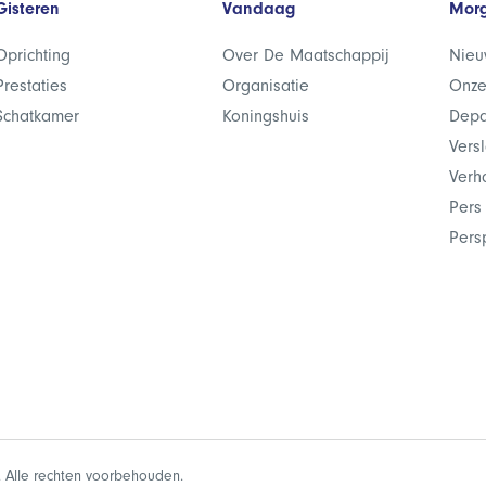
Gisteren
Vandaag
Mor
Oprichting
Over De Maatschappij
Nieu
Prestaties
Organisatie
Onze
Schatkamer
Koningshuis
Depa
Vers
Verh
Pers
Pers
 Alle rechten voorbehouden.