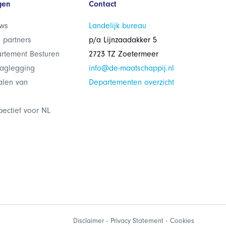
gen
Contact
ws
Landelijk bureau
 partners
p/a Lijnzaadakker 5
rtement Besturen
2723 TZ Zoetermeer
laglegging
info@de-maatschappij.nl
alen van
Departementen overzicht
pectief voor NL
Disclaimer
Privacy Statement
Cookies