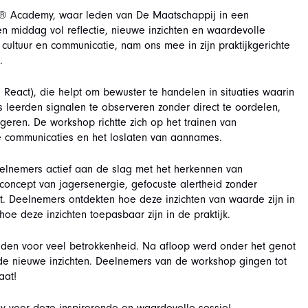
R® Academy, waar leden van De Maatschappij in een
n middag vol reflectie, nieuwe inzichten en waardevolle
ultuur en communicatie, nam ons mee in zijn praktijkgerichte
.
React), die helpt om bewuster te handelen in situaties waarin
 leerden signalen te observeren zonder direct te oordelen,
geren. De workshop richtte zich op het trainen van
 communicaties en het loslaten van aannames.
elnemers actief aan de slag met het herkennen van
oncept van jagersenergie, gefocuste alertheid zonder
t. Deelnemers ontdekten hoe deze inzichten van waarde zijn in
e deze inzichten toepasbaar zijn in de praktijk.
gden voor veel betrokkenheid. Na afloop werd onder het genot
e nieuwe inzichten. Deelnemers van de workshop gingen tot
aat!