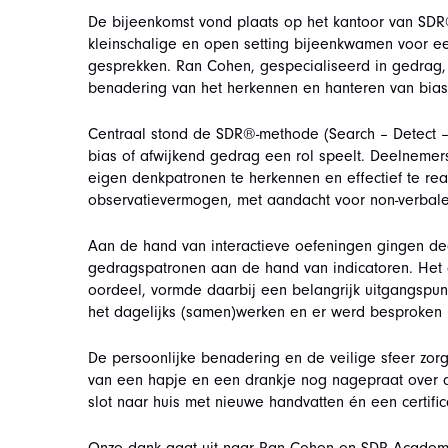
De bijeenkomst vond plaats op het kantoor van SD
kleinschalige en open setting bijeenkwamen voor ee
gesprekken. Ran Cohen, gespecialiseerd in gedrag, c
benadering van het herkennen en hanteren van bias
Centraal stond de SDR®-methode (Search – Detect – 
bias of afwijkend gedrag een rol speelt. Deelnemers
eigen denkpatronen te herkennen en effectief te rea
observatievermogen, met aandacht voor non-verbale
Aan de hand van interactieve oefeningen gingen de
gedragspatronen aan de hand van indicatoren. Het c
oordeel, vormde daarbij een belangrijk uitgangspun
het dagelijks (samen)werken en er werd besproken ho
De persoonlijke benadering en de veilige sfeer zor
van een hapje en een drankje nog nagepraat over d
slot naar huis met nieuwe handvatten én een certific