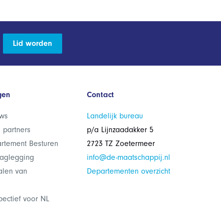
Lid worden
gen
Contact
ws
Landelijk bureau
 partners
p/a Lijnzaadakker 5
rtement Besturen
2723 TZ Zoetermeer
laglegging
info@de-maatschappij.nl
alen van
Departementen overzicht
pectief voor NL