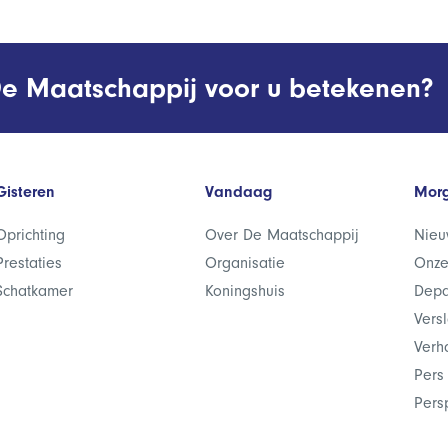
e Maatschappij voor u betekenen?
Gisteren
Vandaag
Mor
Oprichting
Over De Maatschappij
Nieu
Prestaties
Organisatie
Onze
Schatkamer
Koningshuis
Depa
Vers
Verh
Pers
Pers