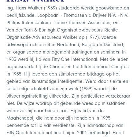
Ing. Hans Walker (1939) studeerde werktuigbouwkunde en
bedrijfskunde. Loopbaan: - Thomassen & Drijver N.V. - N.V.
Philips Rekencentrum - Tanne-Thomsen Associates, en: -
Van der Torn & Buningh Organisatie-adviseurs Richtte
Organisatie-Adviesbureau Walker op (1977), voerde
adviesopdrachten uit in Nederland, België en Duitsland,
en organiseerde management trainingen en seminars. In
1983 werd hij lid van Fifty-One International. Met de leden
organiseerde hij de Charter en het Internationaal Congres
in 1985. Hij leverde een stimulerende bijdrage op het
gebied van kunstmatige intelligentie. Werd door ziekte en
letsel uitgeschakeld voor zijn werk (1989) waarbij de
uitvoeringsinstelling uitkeerde. Zijn particuliere verzekeraar
niet. De wijze waarop dit gebeurde wees op misstanden
waarover hij naar buiten trad. Hij is lid van de
Maatschappij die hem door zijn handelen in 1995
benoemde tot lid van verdienste. Zijn lidmaatschap van
Fifty-One International heeft hij in 2001 beëindigd. Heeft