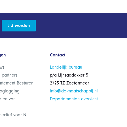
Lid worden
gen
Contact
ws
Landelijk bureau
 partners
p/a Lijnzaadakker 5
rtement Besturen
2723 TZ Zoetermeer
laglegging
info@de-maatschappij.nl
alen van
Departementen overzicht
pectief voor NL