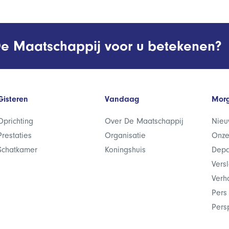
e Maatschappij voor u betekenen?
Gisteren
Vandaag
Mor
Oprichting
Over De Maatschappij
Nieu
Prestaties
Organisatie
Onze
Schatkamer
Koningshuis
Depa
Vers
Verh
Pers
Pers