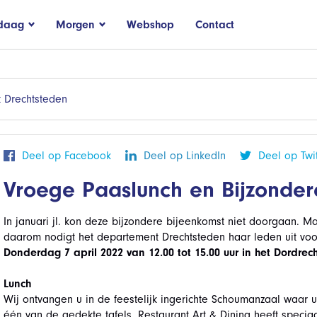
daag
Morgen
Webshop
Contact
 Drechtsteden
Deel op Facebook
Deel op LinkedIn
Deel op Twit
Vroege Paaslunch en Bijzonder
In januari jl. kon deze bijzondere bijeenkomst niet doorgaan. M
daarom nodigt het departement Drechtsteden haar leden uit v
Donderdag 7 april 2022 van 12.00 tot 15.00 uur in het Dordre
Lunch
Wij ontvangen u in de feestelijk ingerichte Schoumanzaal waar 
één van de gedekte tafels. Restaurant Art & Dining heeft specia