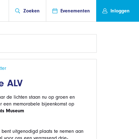
Zoeken
Evenementen
Inloggen
ter
e ALV
aar de lichten staan nu op groen en
oor een memorabele bijeenkomst op
chts Museum
u bent uitgenodigd plaats te nemen aan
al voor ons een verrassend drie-