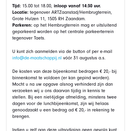
Tijd:
15.00 tot 18.00,
i
nloop vanaf 14:30 uur.
Locatie:
tegenover ARTZaanstad/Hembrugterrein,
Grote Hulzen 11, 1505 RH Zaandam.
Parkeren:
op het Hembrugterrein mag er uitsluitend
geparkeerd worden op het centrale parkeerterrein
tegenover Taets.
U kunt zich aanmelden via de button of per e-mail
info@de-maatschappij.nl
vóór 31 augustus a.s.
De kosten van deze bijeenkomst bedragen € 20,- bij
binnenkomst te voldoen (er kan gepind worden).
Mocht u na uw opgave alsnog verhinderd zijn dan
verzoeken wij u ons daarvan tijdig in kennis te
stellen. Bij een niet-tijdige afmelding, minstens twee
dagen voor de lunchbijeenkomst, zijn wij helaas
genoodzaakt u een bedrag ad € 20,- in rekening te
brengen.
Indien u zelf aan deze uitnodiging geen gevolg kunt