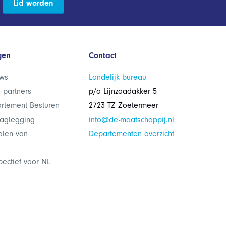
Lid worden
gen
Contact
ws
Landelijk bureau
 partners
p/a Lijnzaadakker 5
rtement Besturen
2723 TZ Zoetermeer
laglegging
info@de-maatschappij.nl
alen van
Departementen overzicht
pectief voor NL