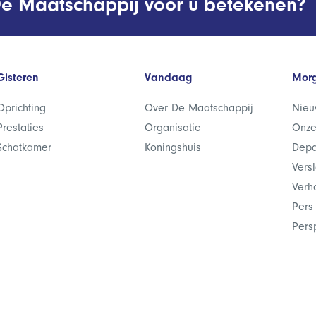
e Maatschappij voor u betekenen?
Gisteren
Vandaag
Mor
Oprichting
Over De Maatschappij
Nieu
Prestaties
Organisatie
Onze
Schatkamer
Koningshuis
Depa
Vers
Verh
Pers
Pers