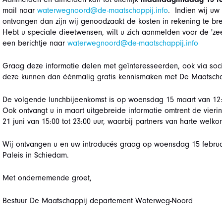
mail naar
waterwegnoord@de-maatschappij.info
. Indien wij uw
ontvangen dan zijn wij genoodzaakt de kosten in rekening te b
Hebt u speciale dieetwensen, wilt u zich aanmelden voor de 'zee
een berichtje naar
waterwegnoord@de-maatschappij.info
Graag deze informatie delen met geïnteresseerden, ook via soc
deze kunnen dan éénmalig gratis kennismaken met De Maatscha
De volgende lunchbijeenkomst is op woensdag 15 maart van 12:0
Ook ontvangt u in maart uitgebreide informatie omtrent de vier
21 juni van 15:00 tot 23:00 uur, waarbij partners van harte welkom
Wij ontvangen u en uw introducés graag op woensdag 15 februa
Paleis in Schiedam.
Met ondernemende groet,
Bestuur De Maatschappij departement Waterweg-Noord