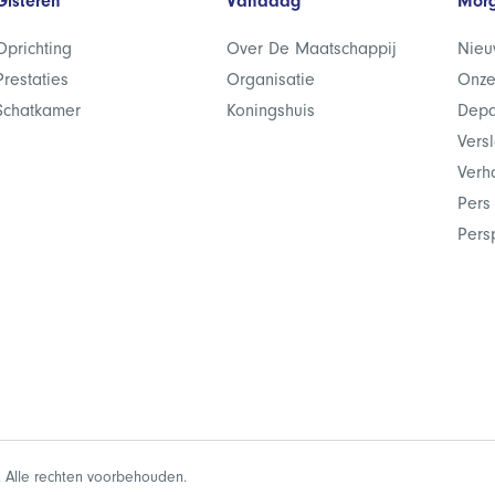
Gisteren
Vandaag
Mor
Oprichting
Over De Maatschappij
Nieu
Prestaties
Organisatie
Onze
Schatkamer
Koningshuis
Depa
Vers
Verh
Pers
Pers
 Alle rechten voorbehouden.