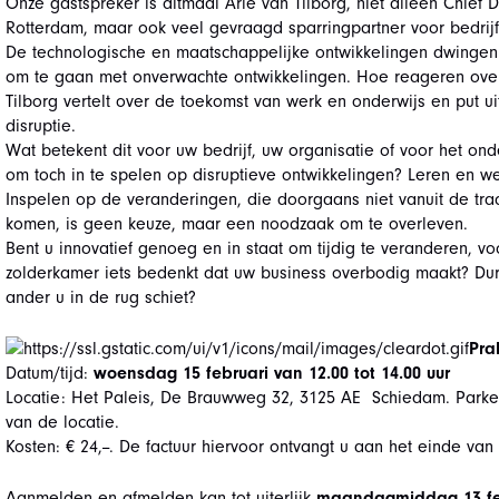
Onze gastspreker is ditmaal Arie van Tilborg, niet alleen Chief 
Rotterdam, maar ook veel gevraagd sparringpartner voor bedrijf
De technologische en maatschappelijke ontwikkelingen dwingen 
om te gaan met onverwachte ontwikkelingen. Hoe reageren ove
Tilborg vertelt over de toekomst van werk en onderwijs en put ui
disruptie.
Wat betekent dit voor uw bedrijf, uw organisatie of voor het o
om toch in te spelen op disruptieve ontwikkelingen? Leren en w
Inspelen op de veranderingen, die doorgaans niet vanuit de trad
komen, is geen keuze, maar een noodzaak om te overleven.
Bent u innovatief genoeg en in staat om tijdig te veranderen, 
zolderkamer iets bedenkt dat uw business overbodig maakt? Durft
ander u in de rug schiet?
Pra
Datum/tijd:
woensdag 15 februari van 12.00 tot 14.00 uur
Locatie: Het Paleis, De Brauwweg 32, 3125 AE Schiedam. Parke
van de locatie.
Kosten: € 24,--. De factuur hiervoor ontvangt u aan het einde van
Aanmelden en afmelden kan tot uiterlijk
maandagmiddag 13 fe