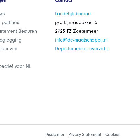
gen
Contact
ws
Landelijk bureau
 partners
p/a Lijnzaadakker 5
rtement Besturen
2723 TZ Zoetermeer
laglegging
info@de-maatschappij.nl
alen van
Departementen overzicht
pectief voor NL
Disclaimer
Privacy Statement
Cookies