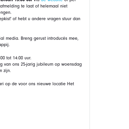
 afmelding te laat of helemaal niet
rengen.
pkist' of hebt u andere vragen stuur dan
ial media. Breng gerust introducés mee,
ppij.
0 tot 14:00 uur.
ing van ons 25-jarig jubileum op woensdag
 zijn.
ri op de voor ons nieuwe locatie Het