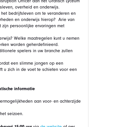
Disruption Officer aan het Grafisch Lyceum
sleven, overheid en onderwijs.
het bedrijfsleven om te veranderen en
rheden en onderwijs hierop? Arie van
t zijn persoonlijke ervaringen met
nderwijs? Welke maatregelen kunt u nemen
erken worden geherdefinieerd.
itionele spelers in uw branche zullen
voordat een slimme jongen op een
 u zich in de voet te schieten voor een
ktische informatie
ermogelijkheden aan voor- en achterzijde
 het seizoen.
bruari
15:00 uur
via
de website
of per