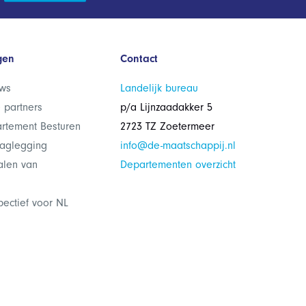
gen
Contact
ws
Landelijk bureau
 partners
p/a Lijnzaadakker 5
rtement Besturen
2723 TZ Zoetermeer
laglegging
info@de-maatschappij.nl
alen van
Departementen overzicht
pectief voor NL