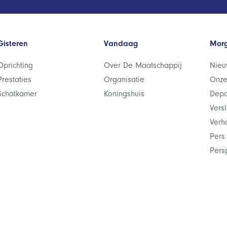
Gisteren
Vandaag
Mor
Oprichting
Over De Maatschappij
Nieu
Prestaties
Organisatie
Onze
Schatkamer
Koningshuis
Depa
Vers
Verh
Pers
Pers