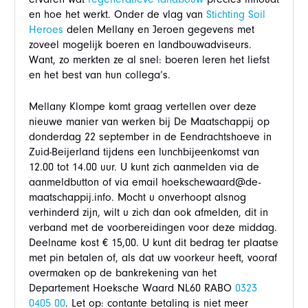
en hoe het werkt. Onder de vlag van
Stichting Soil
Heroes
delen Mellany en Jeroen gegevens met
zoveel mogelijk boeren en landbouwadviseurs.
Want, zo merkten ze al snel: boeren leren het liefst
en het best van hun collega’s.
Mellany Klompe komt graag vertellen over deze
nieuwe manier van werken bij De Maatschappij op
donderdag 22 september in de Eendrachtshoeve in
Zuid-Beijerland tijdens een lunchbijeenkomst van
12.00 tot 14.00 uur. U kunt zich aanmelden via de
aanmeldbutton of via email hoekschewaard@de-
maatschappij.info. Mocht u onverhoopt alsnog
verhinderd zijn, wilt u zich dan ook afmelden, dit in
verband met de voorbereidingen voor deze middag.
Deelname kost € 15,00. U kunt dit bedrag ter plaatse
met pin betalen of, als dat uw voorkeur heeft, vooraf
overmaken op de bankrekening van het
Departement Hoeksche Waard NL60 RABO
0323
0405 00
. Let op: contante betaling is niet meer