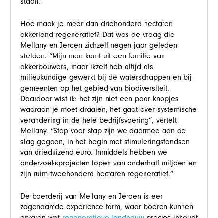
staan.”
Hoe maak je meer dan driehonderd hectaren
akkerland regeneratief? Dat was de vraag die
Mellany en Jeroen zichzelf negen jaar geleden
stelden. “Mijn man komt uit een familie van
akkerbouwers, maar ikzelf heb altijd als
milieukundige gewerkt bij de waterschappen en bij
gemeenten op het gebied van biodiversiteit.
Daardoor wist ik: het zijn niet een paar knopjes
waaraan je moet draaien, het gaat over systemische
verandering in de hele bedrijfsvoering”, vertelt
Mellany. “Stap voor stap zijn we daarmee aan de
slag gegaan, in het begin met stimuleringsfondsen
van drieduizend euro. Inmiddels hebben we
onderzoeksprojecten lopen van anderhalf miljoen en
zijn ruim tweehonderd hectaren regeneratief.”
De boerderij van Mellany en Jeroen is een
zogenaamde experience farm, waar boeren kunnen
ervaren wat
regeneratieve landbouw
precies inhoudt