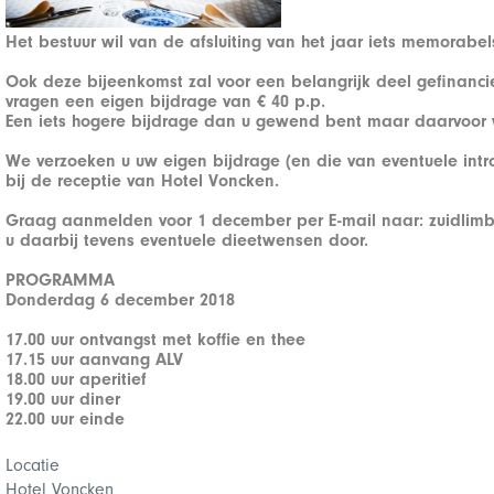
Het bestuur wil van de afsluiting van het jaar iets memorabe
Ook deze bijeenkomst zal voor een belangrijk deel gefinanci
vragen een eigen bijdrage van € 40 p.p.
Een iets hogere bijdrage dan u gewend bent maar daarvoor wo
We verzoeken u uw eigen bijdrage (en die van eventuele intr
bij de receptie van Hotel Voncken.
Graag aanmelden voor 1 december per E-mail naar:
zuidlim
u daarbij tevens eventuele dieetwensen door.
PROGRAMMA
Donderdag 6 december 2018
17.00 uur ontvangst met koffie en thee
17.15 uur aanvang ALV
18.00 uur aperitief
19.00 uur diner
22.00 uur einde
Locatie
Hotel Voncken