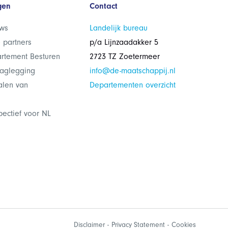
gen
Contact
ws
Landelijk bureau
 partners
p/a Lijnzaadakker 5
rtement Besturen
2723 TZ Zoetermeer
laglegging
info@de-maatschappij.nl
alen van
Departementen overzicht
pectief voor NL
Disclaimer
Privacy Statement
Cookies