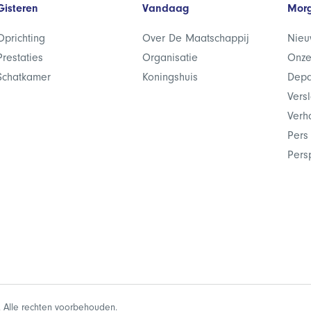
Gisteren
Vandaag
Mor
Oprichting
Over De Maatschappij
Nieu
Prestaties
Organisatie
Onze
Schatkamer
Koningshuis
Depa
Vers
Verh
Pers
Pers
 Alle rechten voorbehouden.