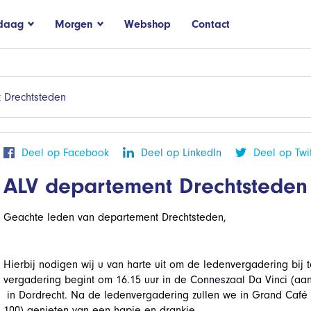
daag
Morgen
Webshop
Contact
 Drechtsteden
Deel op Facebook
Deel op LinkedIn
Deel op Twit
ALV departement Drechtsteden
Geachte leden van departement Drechtsteden,
Hierbij nodigen wij u van harte uit om de ledenvergadering bi
vergadering begint om 16.15 uur in de Conneszaal Da Vinci (aa
in Dordrecht. Na de ledenvergadering zullen we in Grand Caf
100) genieten van een hapje en drankje.