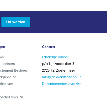
Lid worden
gen
Contact
ws
Landelijk bureau
 partners
p/a Lijnzaadakker 5
rtement Besturen
2723 TZ Zoetermeer
laglegging
info@de-maatschappij.nl
alen van
Departementen overzicht
pectief voor NL