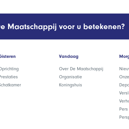
e Maatschappij voor u betekenen?
Gisteren
Vandaag
Mor
Oprichting
Over De Maatschappij
Nieu
Prestaties
Organisatie
Onze
Schatkamer
Koningshuis
Depa
Vers
Verh
Pers
Pers