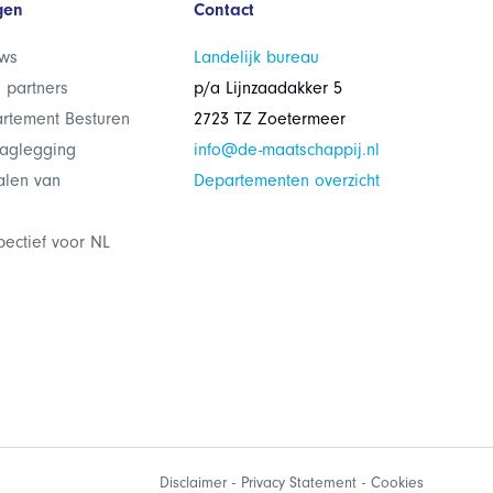
gen
Contact
ws
Landelijk bureau
 partners
p/a Lijnzaadakker 5
rtement Besturen
2723 TZ Zoetermeer
laglegging
info@de-maatschappij.nl
alen van
Departementen overzicht
pectief voor NL
Disclaimer
Privacy Statement
Cookies