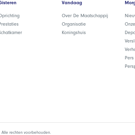
Gisteren
Vandaag
Mor
Oprichting
Over De Maatschappij
Nieu
Prestaties
Organisatie
Onze
Schatkamer
Koningshuis
Depa
Vers
Verh
Pers
Pers
 Alle rechten voorbehouden.