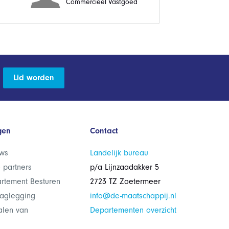
Commercieel Vastgoed
Lid worden
gen
Contact
ws
Landelijk bureau
 partners
p/a Lijnzaadakker 5
rtement Besturen
2723 TZ Zoetermeer
laglegging
info@de-maatschappij.nl
alen van
Departementen overzicht