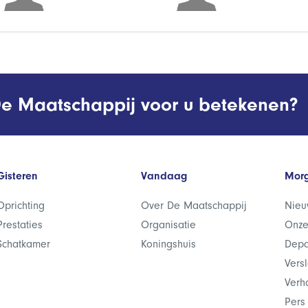
e Maatschappij voor u betekenen?
Gisteren
Vandaag
Mor
Oprichting
Over De Maatschappij
Nieu
Prestaties
Organisatie
Onze
Schatkamer
Koningshuis
Depa
Vers
Verh
Pers