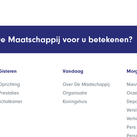
e Maatschappij voor u betekenen?
Gisteren
Vandaag
Mor
Oprichting
Over De Maatschappij
Nieu
Prestaties
Organisatie
Onze
Schatkamer
Koningshuis
Depa
Vers
Verh
Pers
Pers