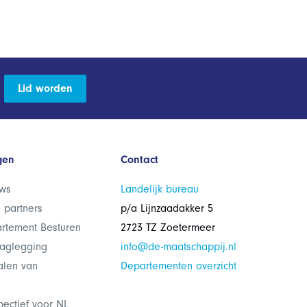
Lid worden
gen
Contact
ws
Landelijk bureau
 partners
p/a Lijnzaadakker 5
rtement Besturen
2723 TZ Zoetermeer
laglegging
info@de-maatschappij.nl
alen van
Departementen overzicht
pectief voor NL